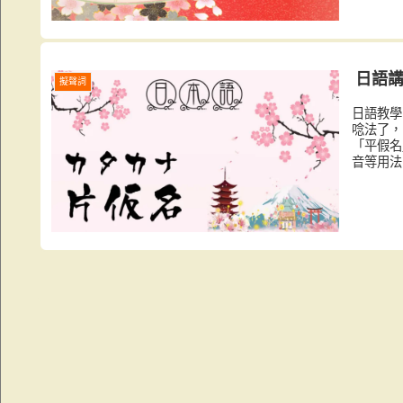
日語講
擬聲詞
日語教學
唸法了，
「平假名
音等用法