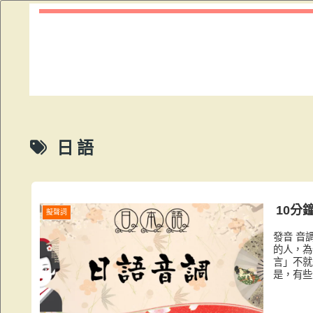
日語
10分
擬聲詞
發音 音
的人，為
言」不就
是，有些