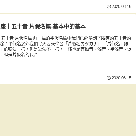
2020.08.16
座｜五十音 片假名篇-基本中的基本
 五十音 片假名篇 前一篇的平假名篇中我們已經學到了所有的五十音的
除了平假名之外我們今天要來學習「片假名カタカナ」 「片假名」跟
」的唸法一樣，但是寫法不一樣，一樣也是有拗音、濁音、半濁音、促
，但是片仮名的長音...
2020.08.15