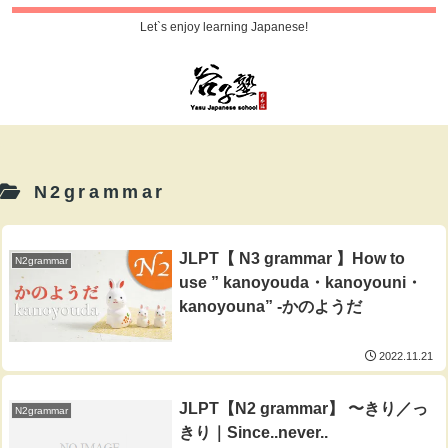
Let`s enjoy learning Japanese!
N2grammar
JLPT【 N3 grammar 】How to
N2grammar
use ” kanoyouda・kanoyouni・
kanoyouna” -かのようだ
2022.11.21
JLPT【N2 grammar】 〜きり／っ
N2grammar
きり｜Since..never..