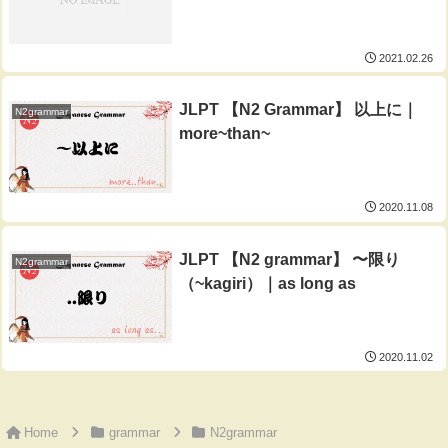
2021.02.26
JLPT 【N2 Grammar】 以上に｜
N2grammar
more~than~
2020.11.08
JLPT 【N2 grammar】 〜限り
N2grammar
（~kagiri）｜as long as
2020.11.02
Home
grammar
N2grammar