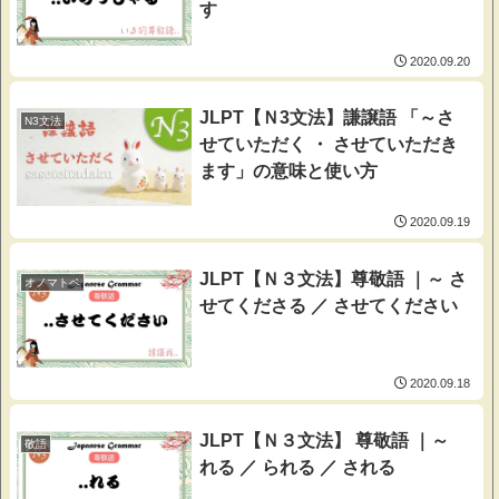
す
2020.09.20
JLPT【Ｎ3文法】謙譲語 「～さ
N3文法
せていただく ・ させていただき
ます」の意味と使い方
2020.09.19
JLPT【Ｎ３文法】尊敬語 ｜～ さ
オノマトペ
せてくださる ／ させてください
2020.09.18
JLPT【Ｎ３文法】 尊敬語 ｜～
敬語
れる ／ られる ／ される