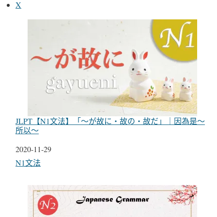
X
JLPT【N1文法】「〜が故に・故の・故だ」｜因為是～
所以～
日期
2020-11-29
關於
N1文法