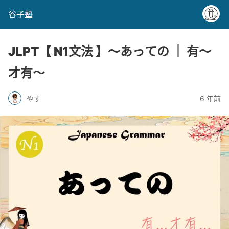
谷子塾
JLPT【 N1文法 】〜あっての ｜ 有〜
才有〜
やす
6 年前