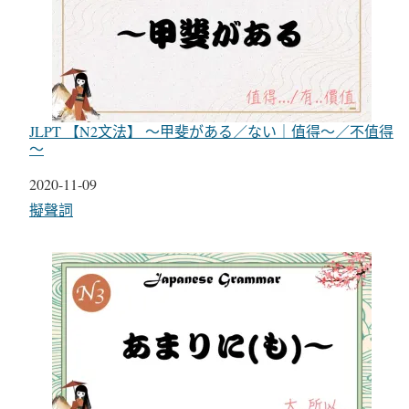
JLPT 【N2文法】 〜甲斐がある／ない｜值得〜／不值得
～
日期
2020-11-09
關於
擬聲詞