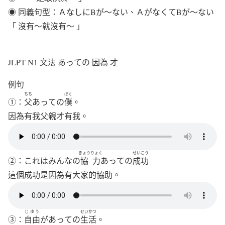
◉ 同義句型：ＡなしにBが〜ない、ＡがなくてBが〜ない
「 沒有～就沒有～ 」
JLPT N1 文法 あっての 因為 才
例句
ちち
ぼく
①：
父
あっての
僕
。
因為有我父親才有我。
きょうりょく
せいこう
②：これはみんなの
協力
あっての
成功
這個成功是因為有大家的協助。
じゆう
せいかつ
③：
自由
が
あっての
生活
。