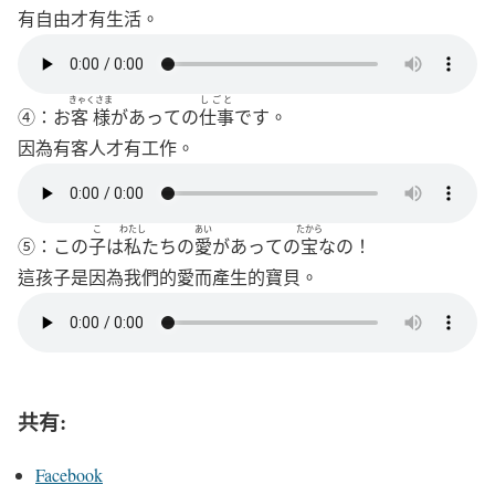
有自由才有生活。
きゃくさま
しごと
④：お
客様
が
あっての
仕事
です。
因為有客人才有工作。
こ
わたし
あい
たから
⑤：この
子
は
私
たちの
愛
が
あっての
宝
なの！
這孩子是因為我們的愛而產生的寶貝。
共有:
Facebook