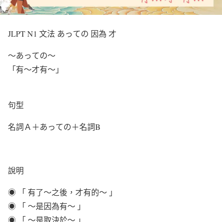
JLPT N1 文法 あっての 因為 才
〜あっての〜
「有〜才有〜」
句型
名詞Ａ＋あっての＋名詞B
說明
◉ 「 有了～之後，才有的～ 」
◉ 「 ～是因為有～ 」
◉ 「 ～是取決於～ 」