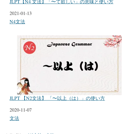
JLPT【N4 文法】「〜て欲しい」の意味と使い方
日付
2021-01-13
関連理由
N4文法
JLPT 【N2文法】 「〜以上（は）」の使い方
日付
2020-11-07
関連理由
文法