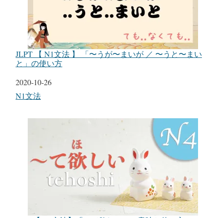
JLPT 【 N1文法 】 「〜うが〜まいが ／ 〜うと〜まい
と」の使い方
日付
2020-10-26
関連理由
N1文法