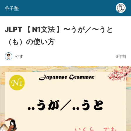
谷子塾
JLPT 【 N1文法 】〜うが／〜うと
（も）の使い方
やす
6年前