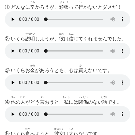
つら
がんば
い
① どんなに
辛
かろうが
、
頑張
って
行
かないとダメだ！
せつめい
かれ
しん
② いくら
説明
しようが
、
彼
は
信
じてくれませんでした。
かね
か
③ いくらお
金
が
あろうとも
、心は
買
えないです。
ほか
ひと
い
わたし
かんけい
はなし
④
他
の
人
がどう
言
おうと
、
私
には
関係
のない
話
です。
たべ
かのじょ
ふと
⑤ いくら
食
べようと
、
彼女
は
太
らないです。