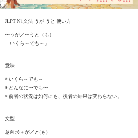
JLPT N1文法 うが うと 使い方
〜うが／〜うと（も）
「いくら～でも～」
意味
◉ いくら～でも～
◉ どんなに〜でも〜
◉ 前者の状況は如何にも、後者の結果は変わらない。
文型
意向形＋が／と(も)