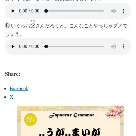
とう
⑥ いくらお
父
さん
だろうと
、こんなことやっちゃダメで
しょう。
Share:
Facebook
X