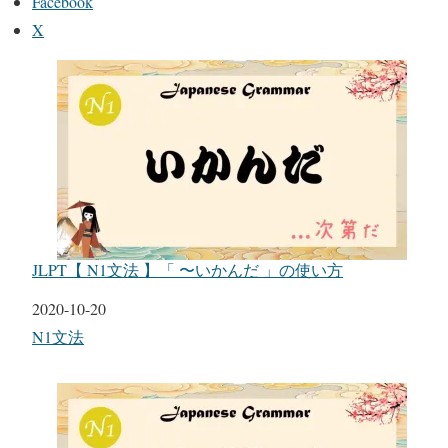
Facebook
X
JLPT【 N1文法 】「 〜いかんだ 」の使い方
日付
2020-10-20
関連理由
N1文法