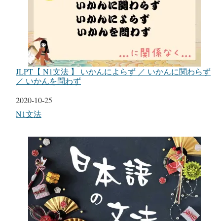
JLPT【 N1文法 】 いかんによらず ／ いかんに関わらず
／ いかんを問わず
日付
2020-10-25
関連理由
N1文法