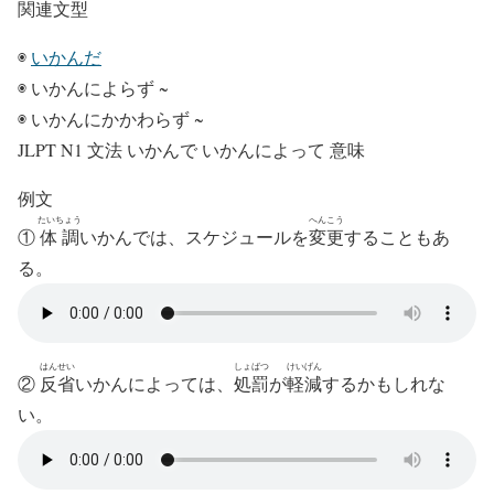
関連文型
◉
いかんだ
◉ いかんによらず ~
◉ いかんにかかわらず ~
JLPT N1 文法 いかんで いかんによって 意味
例文
たいちょう
へんこう
①
体調
いかんでは
、スケジュールを
変更
することもあ
る。
はんせい
しょばつ
けいげん
②
反省
いかんによっては
、
処罰
が
軽減
するかもしれな
い。