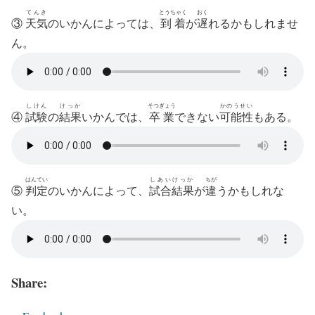
てんき
とうちゃく
おく
③
天気
の
いかんによっては
、
到着
が
遅
れるかもしれませ
ん。
しけん
けっか
そつぎょう
かのうせい
④
試験
の
結果
いかんでは
、
卒業
できない
可能性
もある。
はんてい
しあいけっか
ちが
⑤
判定
の
いかんによって
、
試合結果
が
違
うかもしれな
い。
Share: